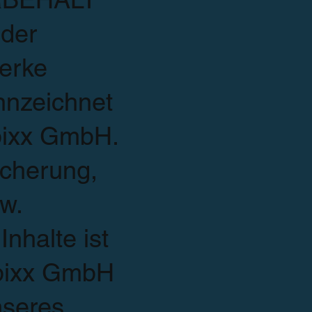
 der
Werke
nnzeichnet
bixx GmbH.
icherung,
w.
nhalte ist
ebixx GmbH
nseres