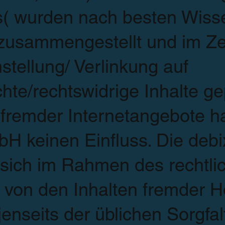
s( wurden nach besten Wiss
usammengestellt und im Zei
ellung/ Verlinkung auf
hte/rechtswidrige Inhalte gep
e fremder Internetangebote ha
H keinen Einfluss. Die de
t sich im Rahmen des rechtli
 von den Inhalten fremder
jenseits der üblichen Sorgfalt