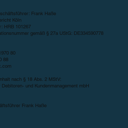
schäftsführer: Frank Haße
richt Köln
r: HRB 101267
ikationsnummer gemäß § 27a UStG: DE334590778
21970 80
0 88
x.com
Inhalt nach § 18 Abs. 2 MStV:
ür Debitoren- und Kundenmanagement mbH
äftsführer Frank Haße