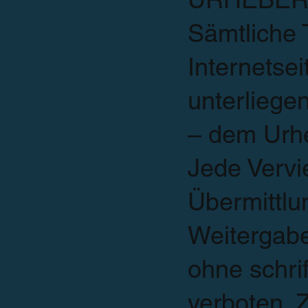
Sämtliche 
Internetsei
unterliege
– dem Urh
Jede Vervie
Übermittlu
Weitergabe
ohne schri
verboten. 