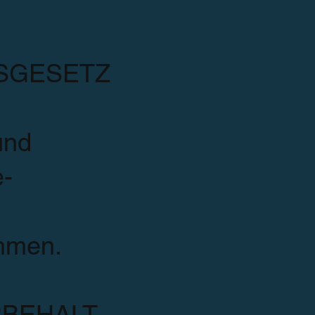
SGESETZ
und
e­
ehmen.
BEHALT