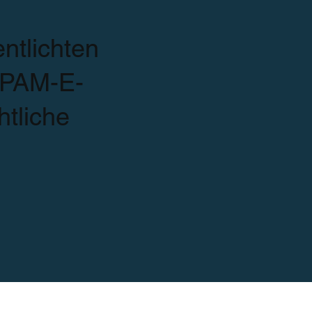
ntlichten
SPAM-E-
htliche