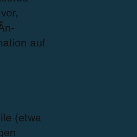
vor,
Än­
ation auf
n
ile (etwa
ngen