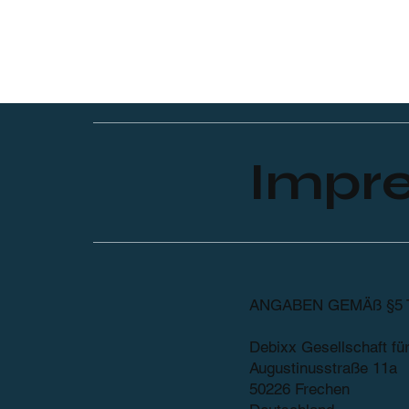
Impr
ANGABEN GEMÄß §5 
Debixx Gesellschaft f
Augustinusstraße 11a
50226 Frechen