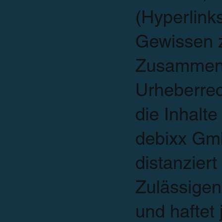
(Hyperlink
Gewissen z
Zusammenst
Urheberrec
die Inhalt
debixx Gmb
distanzier
Zulässigen
und haftet 