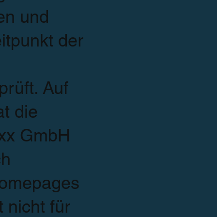
en und
tpunkt der
rüft. Auf
t die
bixx GmbH
ch
 Homepages
 nicht für