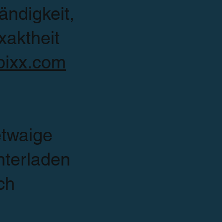
än­digkeit,
xaktheit
ixx.com
etwaige
terla­den
ch