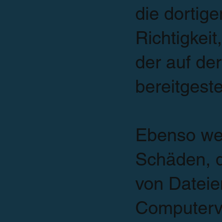
die dortige
Richtigkeit
der auf de
be­reitgest
Ebenso wen
Schäden, d
von Datei
Computervi