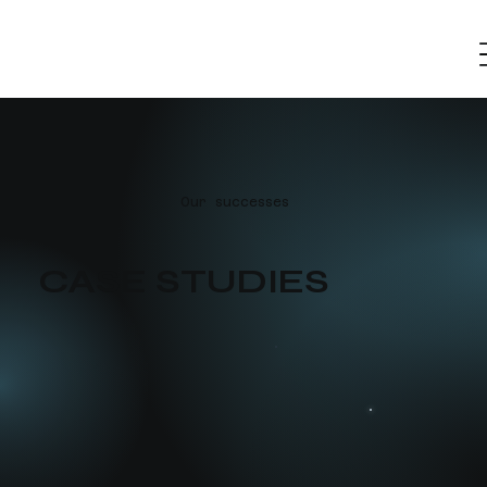
Our successes
CASE STUDIES